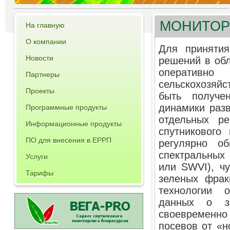
МОНИТОР
На главную
О компании
Для принятия
Новости
решений в об
оперативн
Партнеры
сельскохозяй
Проекты
быть получе
динамики раз
Программные продукты
отдельных р
Информационные продукты
спутникового
ПО для внесения в ЕРРП
регулярно об
спектральных 
Услуги
или SWVI), ч
Тарифы
зеленых фрак
технологии 
данных о з
своевременно
посевов от «н