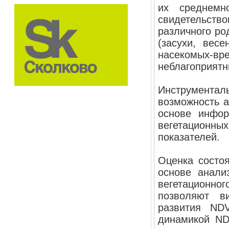
их среднемн
свидетельств
различного ро
(засухи, весе
насекомых-
неблагоприятн
Инструмента
возможность 
основе инфор
вегетацион
показателей.
Оценка состо
основе анали
вегетационно
позволяют в
развития ND
динамикой ND