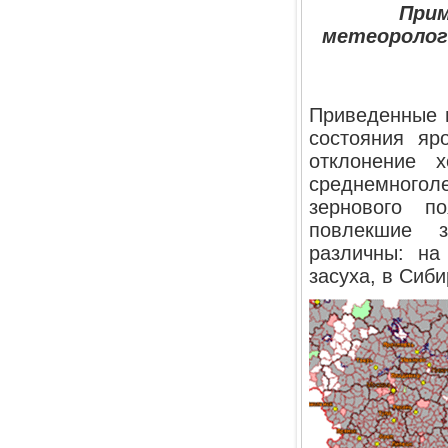
Прим
метеоролог
Приведенные н
состояния яр
отклонение 
среднемногол
зернового п
повлекшие з
различны: на
засуха, в Сиби