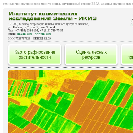
технологии спутникового мониторинга, спутниковый сервис ВЕГА, архивы спутниковых 
121205, Москва, территория инновационного центра "Сколково,
ул. Нобеля, д.7, р.м. 5, пом. 9, эт. 4
Тел.: +7 (495) 231-8105, +7 (916) 749-77-55
email:
org@iki-z.ru
www.iki-z.ru
ИНН 7728797828 ОКВЭД 62.09
Картографирование
Оценка лесных
растительности
ресурсов
пр