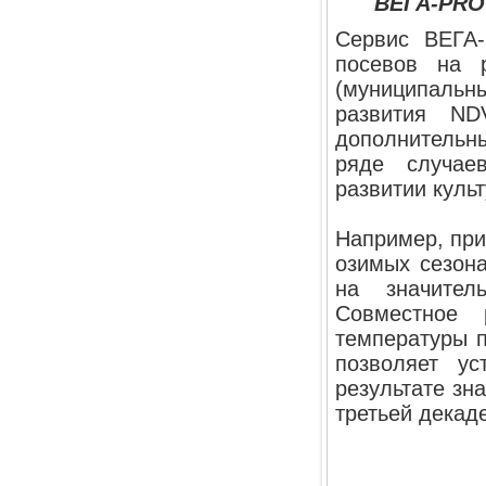
ВЕГА-PRO 
Сервис ВЕГА-
посевов на р
(муниципальн
развития ND
дополнительны
ряде случае
развитии культ
Например, при
озимых сезона
на значител
Совместное 
температуры п
позволяет ус
результате зн
третьей декаде