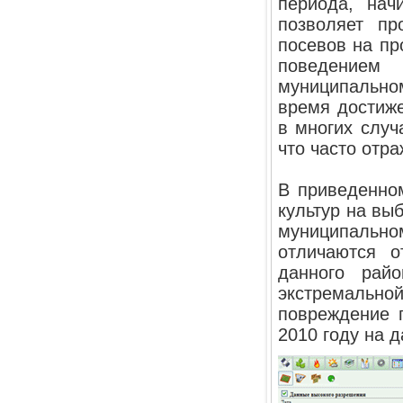
периода, нач
позволяет пр
посевов на пр
поведением 
муниципально
время достиж
в многих случ
что часто отр
В приведенно
культур на вы
муниципально
отличаются о
данного райо
экстремальн
повреждение 
2010 году на 